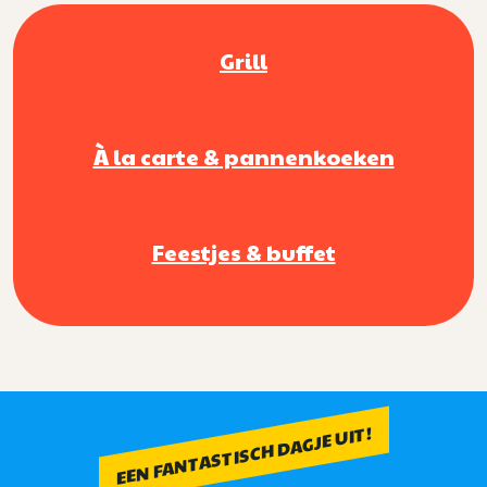
Grill
À la carte & pannenkoeken
Feestjes & buffet
EEN FANTASTISCH DAGJE UIT!