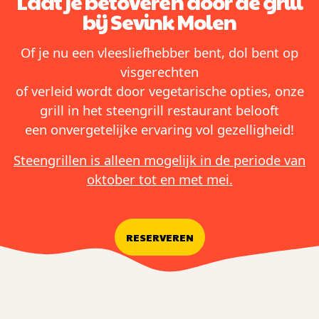
Laat je betoveren door de grill
bij Sevink Molen
Of je nu een vleesliefhebber bent, dol bent op
visgerechten
of verleid wordt door vegetarische opties, onze
grill in het steengrill restaurant belooft
een onvergetelijke ervaring vol gezelligheid!
Steengrillen is alleen mogelijk in de periode van
oktober tot en met mei.
RESERVEREN